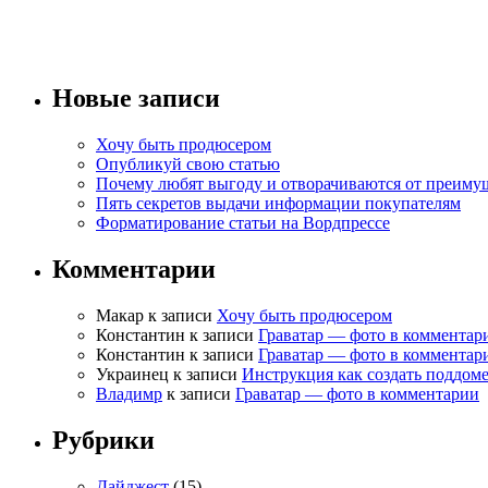
Новые записи
Хочу быть продюсером
Опубликуй свою статью
Почему любят выгоду и отворачиваются от преиму
Пять секретов выдачи информации покупателям
Форматирование статьи на Вордпрессе
Комментарии
Макар
к записи
Хочу быть продюсером
Константин
к записи
Граватар — фото в комментар
Константин
к записи
Граватар — фото в комментар
Украинец
к записи
Инструкция как создать поддом
Владимр
к записи
Граватар — фото в комментарии
Рубрики
Дайджест
(15)