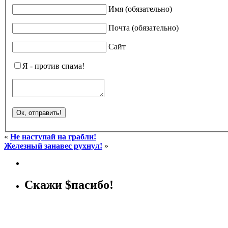
Имя (обязательно)
Почта (обязательно)
Сайт
Я - против спама!
«
Не наступай на грабли!
Железный занавес рухнул!
»
Скажи $пасибо!