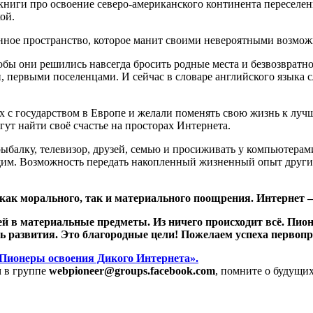
ниги про освоение северо-американского континента переселенц
ой.
нное пространство, которое манит своими невероятными возмож
тобы они решились навсегда бросить родные места и безвозвратн
и, первыми поселенцами. И сейчас в словаре английского языка 
с государством в Европе и желали поменять свою жизнь к лучш
ут найти своё счастье на просторах Интернета.
ыбалку, телевизор, друзей, семью и просиживать у компьютера
щим. Возможность передать накопленный жизненный опыт други
как морального, так и материального поощрения. Интернет —
й в материальные предметы. Из ничего происходит всё. Пион
ь развития. Это благородные цели! Пожелаем успеха первоп
Пионеры освоения Дикого Интернета».
м в группе
webpioneer@groups.facebook.com
, помните о будущи