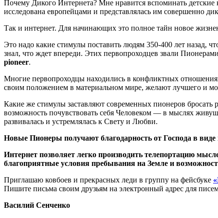
Почему Дикого Интернета? Мне нравится вспоминать детские к
исследована европейцами и представлялась им совершенно дик
Так и интернет. Для начинающих это полное тайн новое жизне
Это надо какие стимулы поставить людям 350-400 лет назад, ч
знал, что ждет впереди. Этих первопроходцев звали Пионерам
pioneer
.
Многие первопроходцы находились в конфликтных отношениях 
своим положением в материальном мире, желают лучшего и мог
Какие же стимулы заставляют современных пионеров бросать р
возможность почувствовать себя Человеком — в мыслях живу
развивалась и устремлялась к Свету и Любви.
Новые Пионеры получают благодарность от Господа в виде 
Интернет позволяет легко производить телепортацию мысле
благоприятные условия пребывания на Земле и возможност
Приглашаю ковбоев и прекрасных леди в группу на фейсбуке
«
Пишите письма своим друзьям на электронный адрес для писе
Василий Сенченко