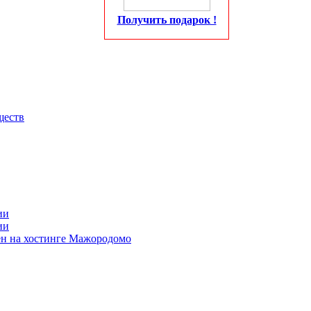
Получить подарок !
ществ
ии
ии
ен на хостинге Мажородомо