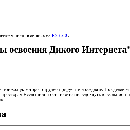
ждением, подписавшись на
RSS 2.0
.
ы освоения Дикого Интернета
- иноходца, которого трудно приручить и оседлать. Но сделав эт
м просторам Вселенной и остановится передохнуть в реальност
ак.
ва