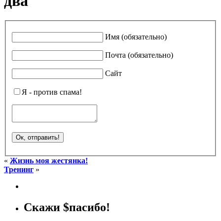
два
Имя (обязательно)
Почта (обязательно)
Сайт
Я - против спама!
«
Жизнь моя жестянка!
Тренинг
»
Скажи $пасибо!