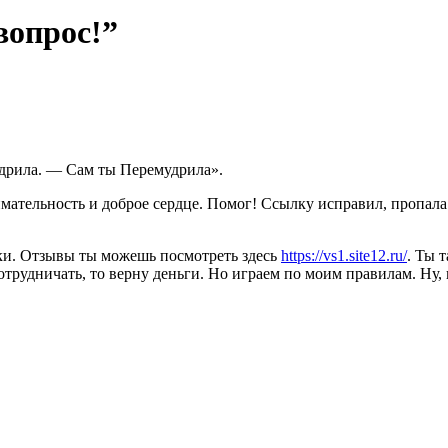
вопрос!”
удрила. — Сам ты Перемудрила».
имательность и доброе сердце. Помог! Ссылку исправил, пропала
ики. Отзывы ты можешь посмотреть здесь
https://vs1.site12.ru/
. Ты 
сотрудничать, то верну деньги. Но играем по моим правилам. Ну, 