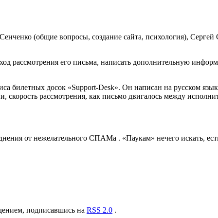
Сенченко (общие вопросы, создание сайта, психология), Сергей
 ход рассмотрения его письма, написать дополнительную информа
иса билетных досок «Support-Desk». Он написан на русском язы
нии, скорость рассмотрения, как письмо двигалось между исполн
воднения от нежелательного СПАМа . «Паукам» нечего искать, ест
ждением, подписавшись на
RSS 2.0
.