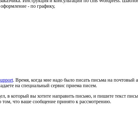
 заказчика. Инструкция и консультации по cms Wordpress. Шаблон
 оформление - по графику,
upport
. Время, когда мне надо было писать письма на почтовый 
адаете на специальный сервис приема писем.
тдел, в который вы хотите направить письмо, и пишите текст пис
 том, что ваше сообщение принято к рассмотрению.